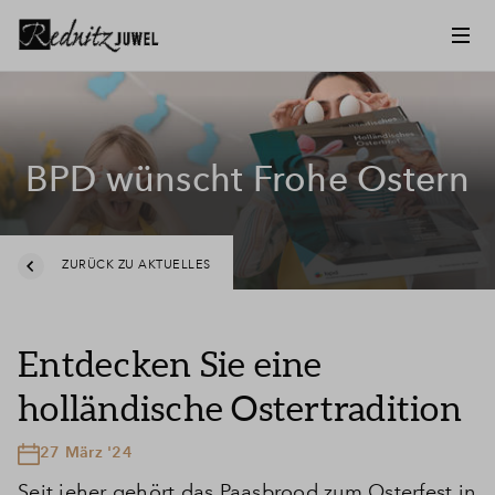
BPD wünscht Frohe Ostern
ZURÜCK ZU AKTUELLES
Entdecken Sie eine
holländische Ostertradition
27 März '24
Seit jeher gehört das Paasbrood zum Osterfest in