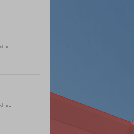
Powered b
chnitt
chnitt