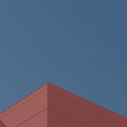
Mehr Informationen
Akzeptieren
y
Usercentrics Consent Management
Platform