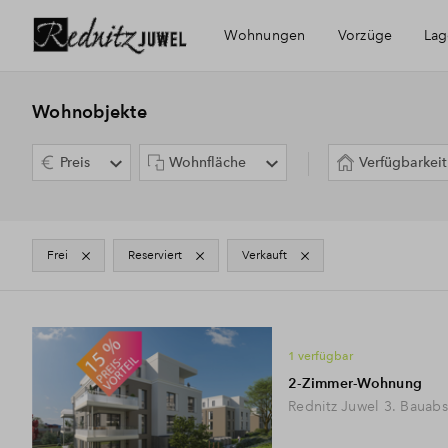
Wohnungen
Vorzüge
Lag
Die Region
Im
Wohnobjekte
Preis
Wohnfläche
Verfügbarkeit
Fürther Red
frei
Reserviert
verkauft
3
Immobilientypen
1 verfügbar
2-Zimmer-Wohnung
Rednitz Juwel 3. Bauabs