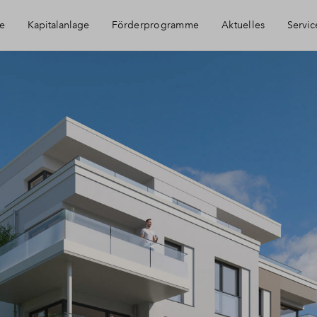
e
Kapitalanlage
Förderprogramme
Aktuelles
Servic
mobilie als Kapitalanlage
Häufig gestell
nitzgrund
Newsletter-An
Kontakt
Über BPD