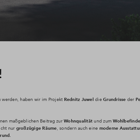
!
u werden, haben wir im Projekt
Rednitz Juwel
die
Grundrisse
der
P
nen maßgeblichen Beitrag zur
Wohnqualität
und zum
Wohlbefind
icht nur
großzügige Räume
, sondern auch eine
moderne Ausstattu
grund
.