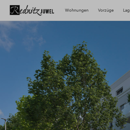
Wohnungen
Vorzüge
Lag
Die Region
Im
Fürther Red