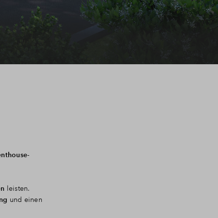
enthouse-
en
leisten.
ng
und einen